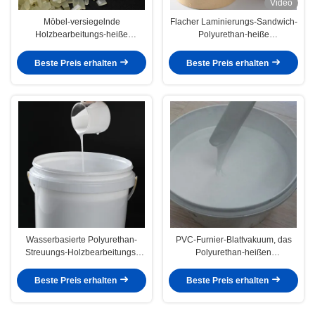
Video
Möbel-versiegelnde
Flacher Laminierungs-Sandwich-
Holzbearbeitungs-heiße
Polyurethan-heiße
Schmelzklebende Körnchen-
Schmelzkleber für
Kugeln
Holzbearbeitung
Beste Preis erhalten
Beste Preis erhalten
Wasserbasierte Polyurethan-
PVC-Furnier-Blattvakuum, das
Streuungs-Holzbearbeitungs-
Polyurethan-heißen
heiße Schmelzeklebendes PVC-
Schmelzkleber für Membran-
Furnier-Blattmembran-Drücken
Presse-Maschine bildet
Beste Preis erhalten
Beste Preis erhalten