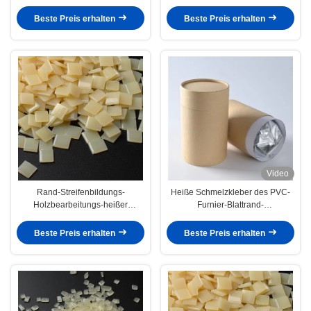
Holz
Beste Preis erhalten
Beste Preis erhalten
Video
Rand-Streifenbildungs-
Heiße Schmelzkleber des PVC-
Holzbearbeitungs-heißer
Furnier-Blattrand-
Schmelzkleber für automatische
Verpfändungspolyurethan-PUR
Banderoliermaschine
für Möbel
Beste Preis erhalten
Beste Preis erhalten