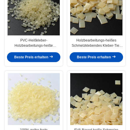
PVC-Heißkleber-
Holzbearbeitungs-heißes
Holzbearbeitungs-heiße
Schmelzklebendes Kleber-Tief-
Schmelzklebende Körnchen-
Betriebstemperatur 7085-85-0
Rand-Streifenbildung
Beste Preis erhalten
Beste Preis erhalten
100% gelbe feste
EVA Based heiße Schmelze