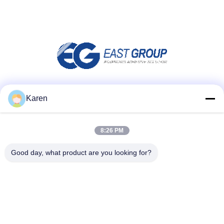
Social Media
Karen
8:26 PM
Schnellkontakt
Good day, what product are you looking for?
Telefone
+86-18912490312
E-Mail
karenyang@wxszzd.com