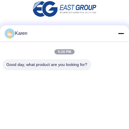
Social Media
Karen
5:20 PM
Schnellkontakt
Good day, what product are you looking for?
Telefone
+86-18912490312
E-Mail
karenyang@wxszzd.com
Adresse
Wirtschaftlichen und der Technologie Entwicklungsgebiet
des Raum-701-702, Straße No.16 Huayun, Wuxi