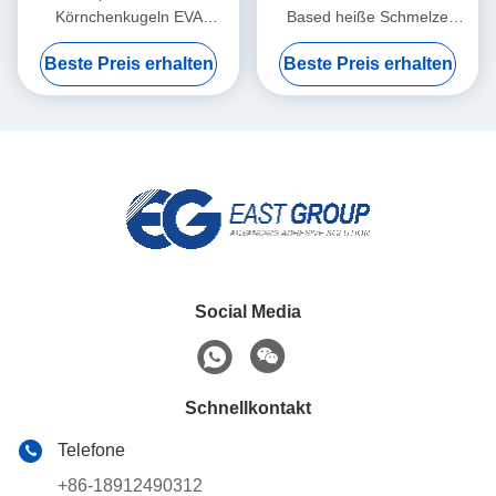
Körnchenkugeln EVA
Based heiße Schmelze
Bookbinding heiße Schmelze
Adhesives EVA heiße
Beste Preis erhalten
Beste Preis erhalten
Adhesives
Schmelze Kleber For
Social Media
Schnellkontakt
Telefone
+86-18912490312