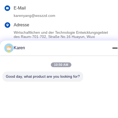
E-Mail
karenyang@wxszzd.com
Adresse
Wirtschaftlichen und der Technologie Entwicklungsgebiet
des Raum-701-702, Straße No.16 Huayun, Wuxi
Karen
Datenschutzerklärung
|
Sitemap
China gut Qualität Heißer Kleber PUR Schmelz Lieferant.
10:50 AM
Copyright © 2022-2026 Wuxi East Group Trading Co.,Ltd . Alle
Rechte vorbehalten.
Good day, what product are you looking for?