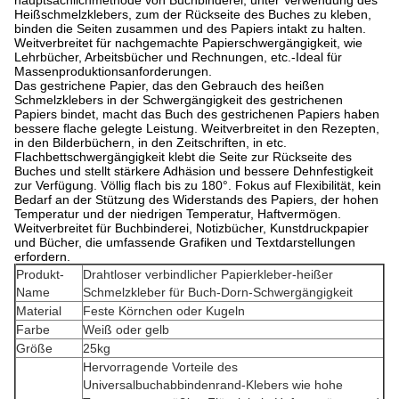
Heißschmelzklebers, zum der Rückseite des Buches zu kleben,
binden die Seiten zusammen und des Papiers intakt zu halten.
Weitverbreitet für nachgemachte Papierschwergängigkeit, wie
Lehrbücher, Arbeitsbücher und Rechnungen, etc.-Ideal für
Massenproduktionsanforderungen.
Das gestrichene Papier, das den Gebrauch des heißen
Schmelzklebers in der Schwergängigkeit des gestrichenen
Papiers bindet, macht das Buch des gestrichenen Papiers haben
bessere flache gelegte Leistung. Weitverbreitet in den Rezepten,
in den Bilderbüchern, in den Zeitschriften, in etc.
Flachbettschwergängigkeit klebt die Seite zur Rückseite des
Buches und stellt stärkere Adhäsion und bessere Dehnfestigkeit
zur Verfügung. Völlig flach bis zu 180°. Fokus auf Flexibilität, kein
Bedarf an der Stützung des Widerstands des Papiers, der hohen
Temperatur und der niedrigen Temperatur, Haftvermögen.
Weitverbreitet für Buchbinderei, Notizbücher, Kunstdruckpapier
und Bücher, die umfassende Grafiken und Textdarstellungen
erfordern.
Produkt-
Drahtloser verbindlicher Papierkleber-heißer
Name
Schmelzkleber für Buch-Dorn-Schwergängigkeit
Material
Feste Körnchen oder Kugeln
Farbe
Weiß oder gelb
Größe
25kg
Hervorragende Vorteile des
Universalbuchabbindenrand-Klebers wie hohe