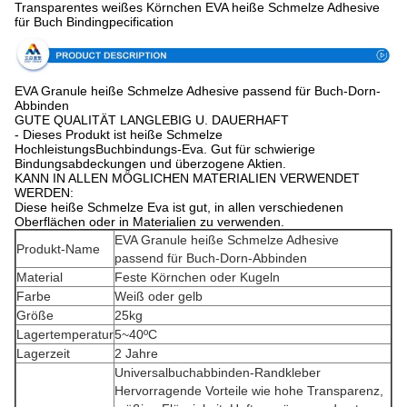
Transparentes weißes Körnchen EVA heiße Schmelze Adhesive
für Buch Bindingpecification
EVA Granule heiße Schmelze Adhesive passend für Buch-Dorn-
Abbinden
GUTE QUALITÄT LANGLEBIG U. DAUERHAFT
- Dieses Produkt ist heiße Schmelze
HochleistungsBuchbindungs-Eva. Gut für schwierige
Bindungsabdeckungen und überzogene Aktien.
KANN IN ALLEN MÖGLICHEN MATERIALIEN VERWENDET
WERDEN:
Diese heiße Schmelze Eva ist gut, in allen verschiedenen
Oberflächen oder in Materialien zu verwenden.
EVA Granule heiße Schmelze Adhesive
Produkt-Name
passend für Buch-Dorn-Abbinden
Material
Feste Körnchen oder Kugeln
Farbe
Weiß oder gelb
Größe
25kg
Lagertemperatur
5~40ºC
Lagerzeit
2 Jahre
Universalbuchabbinden-Randkleber
Hervorragende Vorteile wie hohe Transparenz,