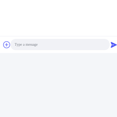
Verpackung u. Lieferung
Photo
Video Call
Audio Call
FAQ
Q: Sind Sie Handelsgesellschaft oder Hersteller?
: Wir stellen in China her, gerichtet auf das heiße
Schmelzklebendes Feld und -vakuum, die Furnierungskleber
bildet