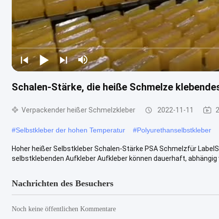
Schalen-Stärke, die heiße Schmelze klebende
Verpackender heißer Schmelzkleber
2022-11-11
#
Selbstkleber der hohen Temperatur
#
Polyurethanselbstkleber
Hoher heißer Selbstkleber Schalen-Stärke PSA Schmelzfür LabelSp
selbstklebenden Aufkleber Aufkleber können dauerhaft, abhängig von
Nachrichten des Besuchers
Noch keine öffentlichen Kommentare