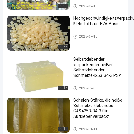
Reliable Product Integrity
Verpackender heißer Schmelzk
00:05
2025-09-15
leber
Hochgeschwindigkeitsverpack
Klebstoff auf EVA-Basis
EVA heiße Schmelze Kleber
2025-07-15
00:33
Selbstklebender
verpackender heißer
Selbstkleber der
Schmelze4253-34-3 PSA
Verpackender heißer Schmelzk
00:13
2025-12-05
leber
Schalen-Stärke, die heiße
Schmelze klebendes
CAS4253-34-3 für
Aufkleber verpackt
Verpackender heißer Schmelzk
00:10
2022-11-11
leber