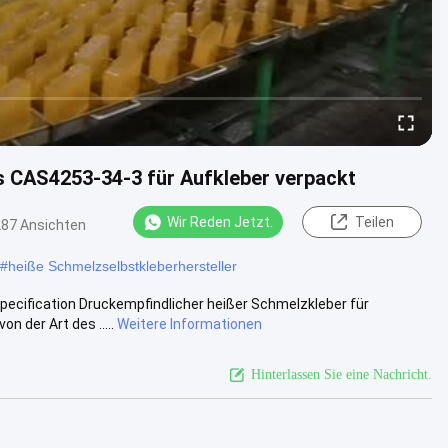
s CAS4253-34-3 für Aufkleber verpackt
Wir Reden Jetzt.
Teilen
287 Ansichten
#
heiße Schmelzselbstkleberhersteller
ecification Druckempfindlicher heißer Schmelzkleber für
 der Art des .....
Weitere Informationen
Hinterlassen Sie eine Nachricht.