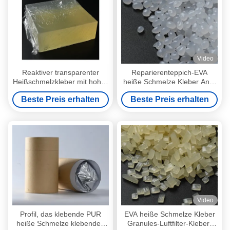
Video
Reaktiver transparenter
Reparierenteppich-EVA
Heißschmelzkleber mit hoher
heiße Schmelze Kleber Anti-
Hitze- und
Beleg-ausgezeichnetes
Beste Preis erhalten
Beste Preis erhalten
Chemikalienbeständigkeit
Klebefestigkeits-Kugel-Korn
Video
Profil, das klebende PUR
EVA heiße Schmelze Kleber
heiße Schmelze klebendes
Granules-Luftfilter-Kleber-