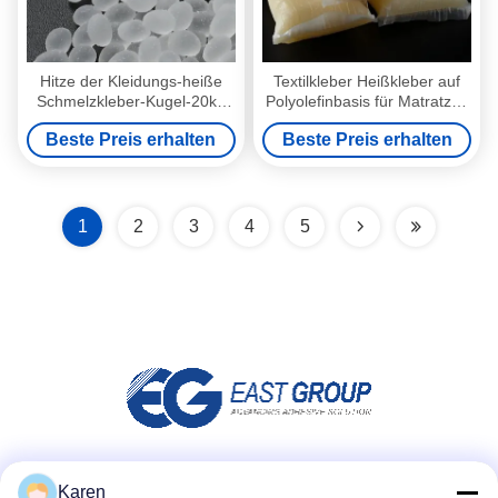
Hitze der Kleidungs-heiße
Textilkleber Heißkleber auf
Schmelzkleber-Kugel-20kg
Polyolefinbasis für Matratzen
und Bondgewebe-Kleber
und Gepäck
Beste Preis erhalten
Beste Preis erhalten
1
2
3
4
5
Social Media
Karen