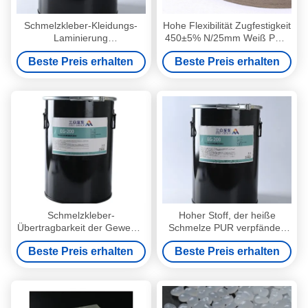
Schmelzkleber-Kleidungs-
Hohe Flexibilität Zugfestigkeit
Laminierung
450±5% N/25mm Weiß PUR
wasserabweisender
Heißschmelzkleber für Ihre
Beste Preis erhalten
Beste Preis erhalten
Schmelzkleber-Polyurethan
Anforderungen
Pur des Gewebe-PUR heißer
heiße
Schmelzkleber-
Hoher Stoff, der heiße
Übertragbarkeit der Gewebe-
Schmelze PUR verpfändet,
Laminierungs-PUR
heißen Schmelzkleber für
Beste Preis erhalten
Beste Preis erhalten
überziehen heiße PUR
Unterwäsche-Film zu kleben
Hotmelt mit Leder