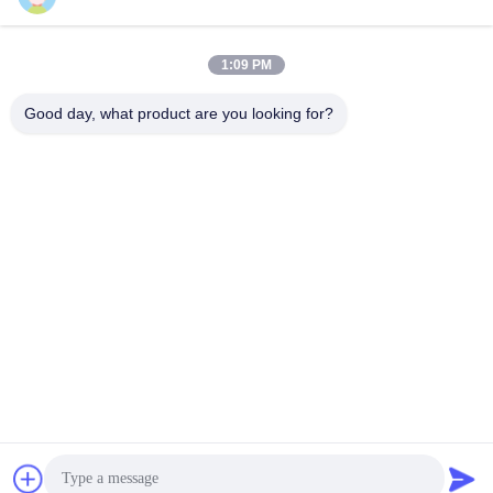
1:09 PM
Schnellkontakt
Good day, what product are you looking for?
Telefone
+86-18912490312
E-Mail
karenyang@wxszzd.com
Adresse
Wirtschaftlichen und der Technologie Entwicklungsgebiet
des Raum-701-702, Straße No.16 Huayun, Wuxi
Datenschutzerklärung
|
Sitemap
China gut Qualität Heißer Kleber PUR Schmelz Lieferant.
Copyright © 2022-2026 Wuxi East Group Trading Co.,Ltd . Alle
Rechte vorbehalten.