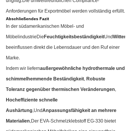
ungiftig.
Die umweltfreundlichen Compliance-
Anforderungen für Exportmöbel werden vollständig erfüllt.
Abschließendes Fazit
In der südamerikanischen Möbel- und
Möbelindustrie
Die
Feuchtigkeitsbeständigkeit
Und
Witteru
beeinflussen direkt die Lebensdauer und den Ruf einer
Marke.
Indem wir liefern
außergewöhnliche hydrothermale und
schimmelhemmende Beständigkeit
,
Robuste
Toleranz gegenüber thermischen Veränderungen
,
Hocheffiziente schnelle
Aushärtung
,
Und
Anpassungsfähigkeit an mehrere
Materialien
,
Der EVA-Schmelzklebstoff EG-330 bietet