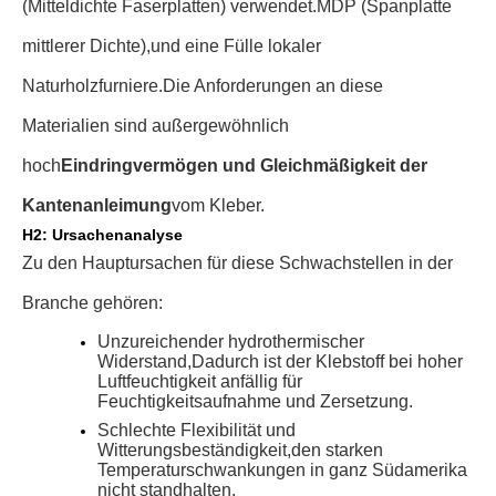
(Mitteldichte Faserplatten) verwendet.
MDP (Spanplatte
mittlerer Dichte),
und eine Fülle lokaler
Naturholzfurniere.
Die Anforderungen an diese
Materialien sind außergewöhnlich
hoch
Eindringvermögen und Gleichmäßigkeit der
Kantenanleimung
vom Kleber.
H2: Ursachenanalyse
Zu den Hauptursachen für diese Schwachstellen in der
Branche gehören:
Unzureichender hydrothermischer
Widerstand,
Dadurch ist der Klebstoff bei hoher
Luftfeuchtigkeit anfällig für
Feuchtigkeitsaufnahme und Zersetzung.
Schlechte Flexibilität und
Witterungsbeständigkeit,
den starken
Temperaturschwankungen in ganz Südamerika
nicht standhalten.