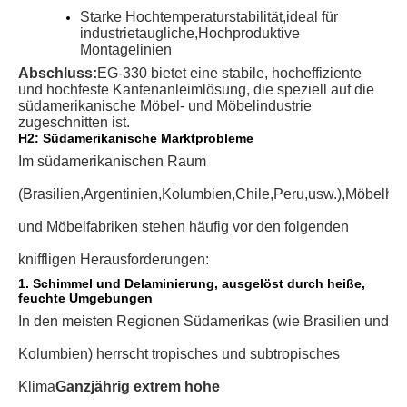
Starke Hochtemperaturstabilität,
ideal für
industrietaugliche,
Hochproduktive
Montagelinien
Abschluss:
EG-330 bietet eine stabile, hocheffiziente
und hochfeste Kantenanleimlösung, die speziell auf die
südamerikanische Möbel- und Möbelindustrie
zugeschnitten ist.
H2: Südamerikanische Marktprobleme
Im südamerikanischen Raum
(Brasilien,
Argentinien,
Kolumbien,
Chile,
Peru,
usw.
),
Möbelhers
und Möbelfabriken stehen häufig vor den folgenden
kniffligen Herausforderungen:
1. Schimmel und Delaminierung, ausgelöst durch heiße,
feuchte Umgebungen
In den meisten Regionen Südamerikas (wie Brasilien und
Kolumbien) herrscht tropisches und subtropisches
Klima
Ganzjährig extrem hohe