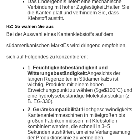
Das Endergebnis liefert eine mechanische
Verbindung mit hoher Zugfestigkeit,
Halten Sie
die Kanten glatt und verhindern Sie, dass
Klebstoff austritt.
H2: So wählen Sie aus
Bei der Auswahl eines Kantenklebstoffs auf dem
südamerikanischen Markt
Es wird dringend empfohlen,
sich auf Folgendes zu konzentrieren:
1. Feuchtigkeitsbeständigkeit und
Witterungsbeständigkeit:
Angesichts der
langen Regenzeiten in Südamerika
Es ist
wichtig, Produkte mit einem hohen
Erweichungspunkt zu wählen (
$ge$
100°C) und
eine hydrolysebeständige Molekularstruktur (z.
B. EG-330).
2. Gerätekompatibilität:
Hochgeschwindigkeits-
Kantenanleimmaschinen in mittelgroßen bis
großen Fabriken müssen mit Klebstoffen
kombiniert werden, die schnell in 3–5
Sekunden aushärten, um eine Verlangsamung
der Produktionslinie zu vermeiden.