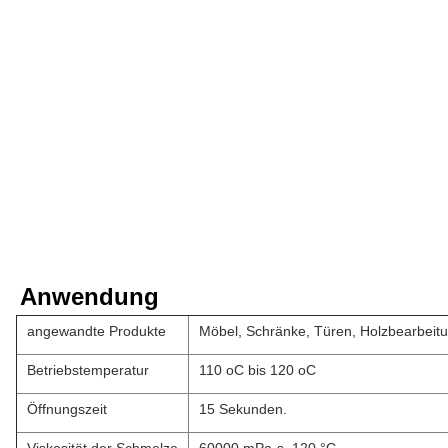
Anwendung
angewandte Produkte
Möbel, Schränke, Türen, Holzbearbeit
Betriebstemperatur
110 oC bis 120 oC
Öffnungszeit
15 Sekunden.
Viskosität der Schmelze
60000 mPa·s, 120 °C