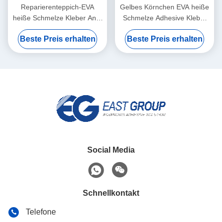
Reparierenteppich-EVA
Gelbes Körnchen EVA heiße
heiße Schmelze Kleber Anti-
Schmelze Adhesive Kleber
Beleg-ausgezeichnetes
für gewölbten Karton
Beste Preis erhalten
Beste Preis erhalten
Klebefestigkeits-Kugel-Korn
Social Media
Schnellkontakt
Telefone