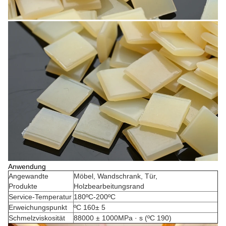
Anwendung
Angewandte
Möbel, Wandschrank, Tür,
Produkte
Holzbearbeitungsrand
Service-Temperatur
180ºC-200ºC
Erweichungspunkt
ºC 160± 5
Schmelzviskosität
88000 ± 1000MPa · s (ºC 190)