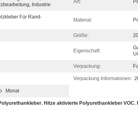
Art:
Po
zbearbeitung, Industrie
lzkleber Für Rand-
Material:
Po
Größe:
2
Gu
Eigenschaft:
Un
Verpackung:
F
Verpackung Informationen:
2
   Monat
 Polyurethankleber
, 
Hitze aktivierte Polyurethankleber VOC
, 