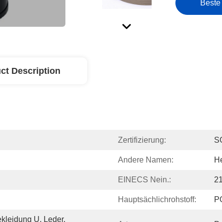
Beste
ct Description
Zertifizierung:
S
Andere Namen:
He
EINECS Nein.:
2
Hauptsächlichrohstoff:
P
kleidung U. Leder, 