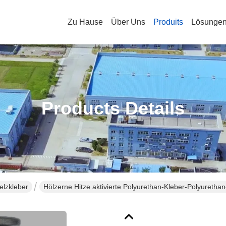
Zu Hause
Über Uns
Produits
Lösunge
Products Details
elzkleber
Hölzerne Hitze aktivierte Polyurethan-Kleber-Polyuretha