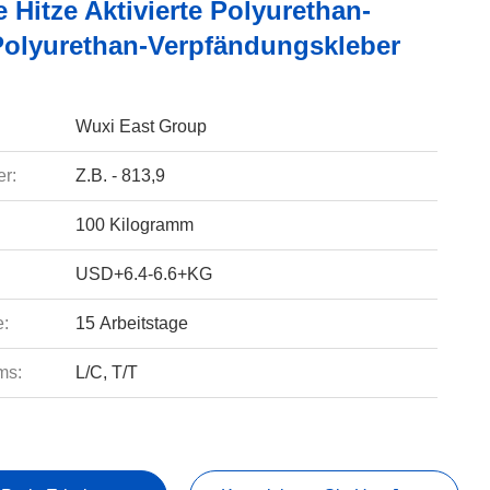
 Hitze Aktivierte Polyurethan-
Polyurethan-Verpfändungskleber
Wuxi East Group
r:
Z.B. - 813,9
100 Kilogramm
USD+6.4-6.6+KG
e:
15 Arbeitstage
ms:
L/C, T/T