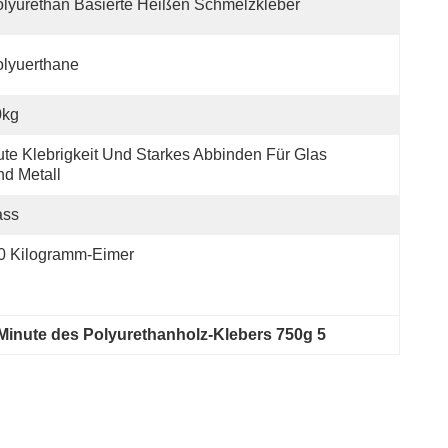
lyurethan Basierte Heißen Schmelzkleber
lyuerthane
0kg
te Klebrigkeit Und Starkes Abbinden Für Glas 
d Metall
ass
0 Kilogramm-Eimer
Minute des Polyurethanholz-Klebers 750g 5