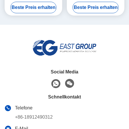
Beleg-ausgezeichnetes
für gewölbten Karton
Beste Preis erhalten
Beste Preis erhalten
Klebefestigkeits-Kugel-Korn
Social Media
Schnellkontakt
Telefone
+86-18912490312
E-Mail