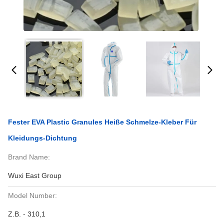
Fester EVA Plastic Granules Heiße Schmelze-Kleber Für
Kleidungs-Dichtung
Brand Name:
Wuxi East Group
Model Number:
Z.B. - 310,1