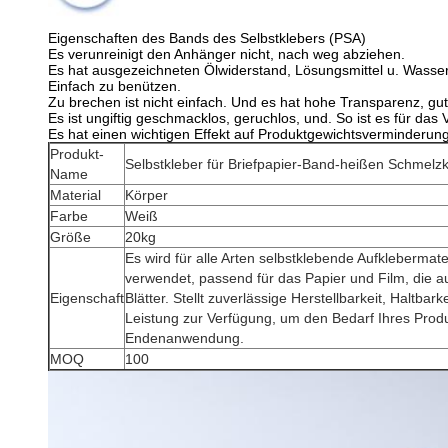
Eigenschaften des Bands des Selbstklebers (PSA)
Es verunreinigt den Anhänger nicht, nach weg abziehen.
Es hat ausgezeichneten Ölwiderstand, Lösungsmittel u. Wasser
Einfach zu benützen.
Zu brechen ist nicht einfach. Und es hat hohe Transparenz, gut
Es ist ungiftig geschmacklos, geruchlos, und. So ist es für da
Es hat einen wichtigen Effekt auf Produktgewichtsverminderun
Produkt-
Selbstkleber für Briefpapier-Band-heißen Schmelz
Name
Material
Körper
Farbe
Weiß
Größe
20kg
Es wird für alle Arten selbstklebende Aufklebermat
verwendet, passend für das Papier und Film, die a
Eigenschaft
Blätter. Stellt zuverlässige Herstellbarkeit, Haltbar
Leistung zur Verfügung, um den Bedarf Ihres Produ
Endenanwendung.
MOQ
100