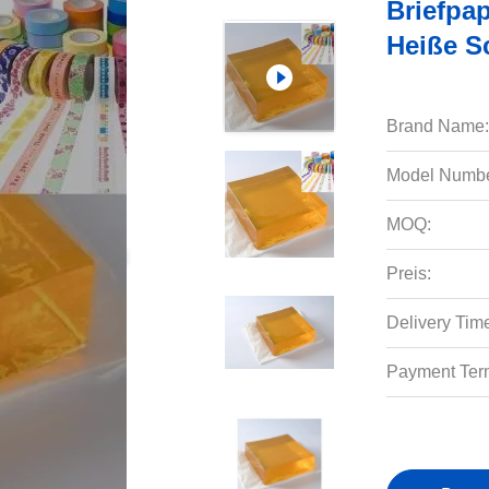
Briefpa
Heiße S
Brand Name:
Model Numbe
MOQ:
Preis:
Delivery Tim
Payment Ter