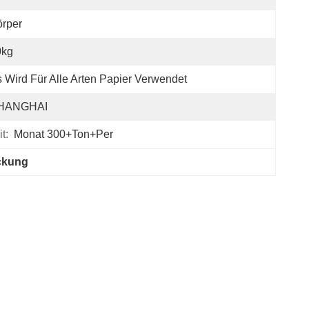
rper
0kg
 Wird Für Alle Arten Papier Verwendet
HANGHAI
t:
Monat 300+Ton+per
ackung