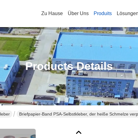
Zu Hause
Über Uns
Produits
Lösunge
Products Details
leber
Briefpapier-Band PSA-Selbstkleber, der heiße Schmelze ver