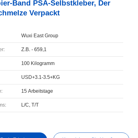
pier-Band PSA-Selbstkleber, Der
chmelze Verpackt
Wuxi East Group
r:
Z.B. - 659,1
100 Kilogramm
USD+3.1-3.5+KG
e:
15 Arbeitstage
ms:
L/C, T/T