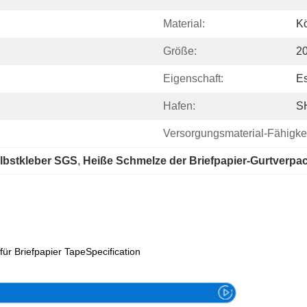
Material:
Kö
Größe:
2
Eigenschaft:
Es
Hafen:
S
Versorgungsmaterial-Fähigkei
lbstkleber SGS
, 
Heiße Schmelze der Briefpapier-Gurtverp
ür Briefpapier TapeSpecification