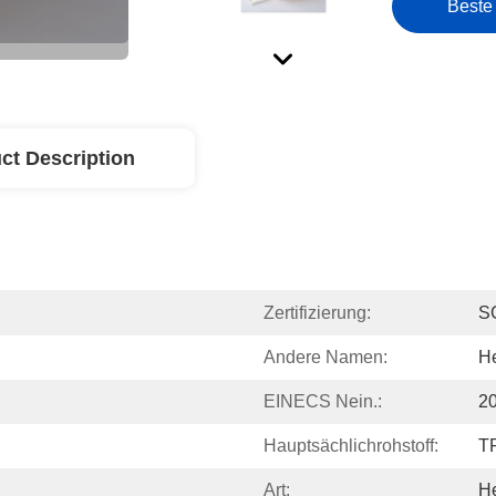
Beste
ct Description
Zertifizierung:
S
Andere Namen:
He
EINECS Nein.:
2
Hauptsächlichrohstoff:
T
Art:
He