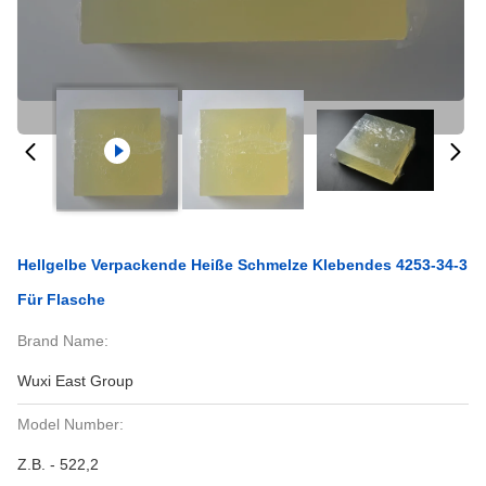
Hellgelbe Verpackende Heiße Schmelze Klebendes 4253-34-3
Für Flasche
Brand Name:
Wuxi East Group
Model Number:
Z.B. - 522,2