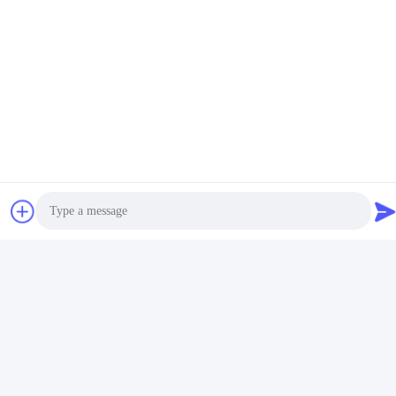
Video
Video
Druckempfindliches
Plastikoberflächenflaschen-
verpackendes heiße
Kasten PSA klebend für
Schmelzklebendes Gelb für
selbstklebendes
Beste Preis erhalten
Beste Preis erhalten
nass Gewebe-
Etikettenpapier
Plastikabdeckungen
Photo
Video Call
Audio Call