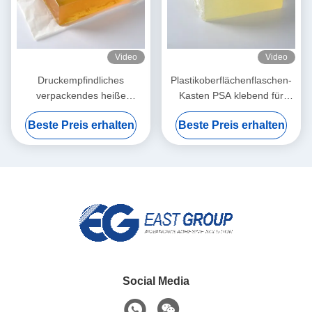
Video
Video
Druckempfindliches
Plastikoberflächenflaschen-
verpackendes heiße
Kasten PSA klebend für
Schmelzklebendes Gelb für
selbstklebendes
Beste Preis erhalten
Beste Preis erhalten
nass Gewebe-
Etikettenpapier
Plastikabdeckungen
Social Media