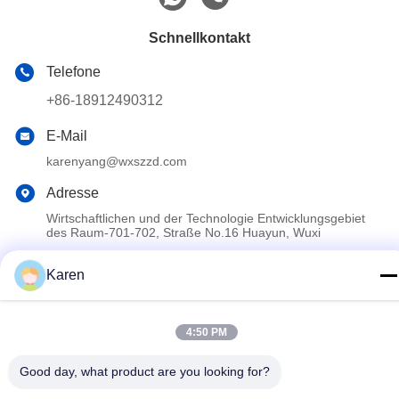
Schnellkontakt
Telefone
+86-18912490312
E-Mail
karenyang@wxszzd.com
Adresse
Wirtschaftlichen und der Technologie Entwicklungsgebiet
des Raum-701-702, Straße No.16 Huayun, Wuxi
Karen
Datenschutzerklärung
|
Sitemap
China gut Qualität Heißer Kleber PUR Schmelz Lieferant.
4:50 PM
Copyright © 2022-2026 Wuxi East Group Trading Co.,Ltd . Alle
Rechte vorbehalten.
Good day, what product are you looking for?