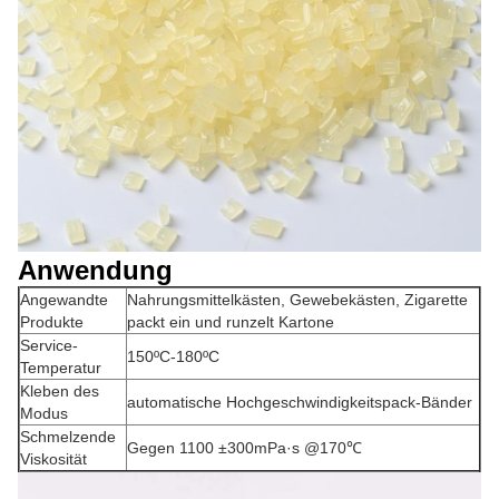
Anwendung
Angewandte
Nahrungsmittelkästen, Gewebekästen, Zigarette
Produkte
packt ein und runzelt Kartone
Service-
150ºC-180ºC
Temperatur
Kleben des
automatische Hochgeschwindigkeitspack-Bänder
Modus
Schmelzende
Gegen 1100 ±300mPa·s @170℃
Viskosität