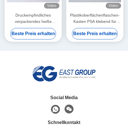
Video
Video
Druckempfindliches
Plastikoberflächenflaschen-
verpackendes heiße
Kasten PSA klebend für
Schmelzklebendes Gelb für
selbstklebendes
Beste Preis erhalten
Beste Preis erhalten
nass Gewebe-
Etikettenpapier
Plastikabdeckungen
Social Media
Schnellkontakt