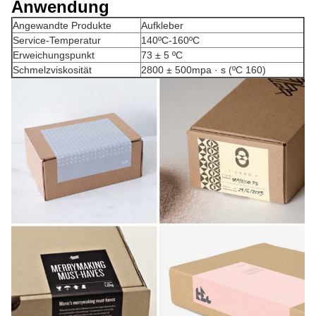
Anwendung
Angewandte Produkte
Aufkleber
Service-Temperatur
140ºC-160ºC
Erweichungspunkt
73 ± 5 ºC
Schmelzviskosität
2800 ± 500mpa · s (ºC 160)