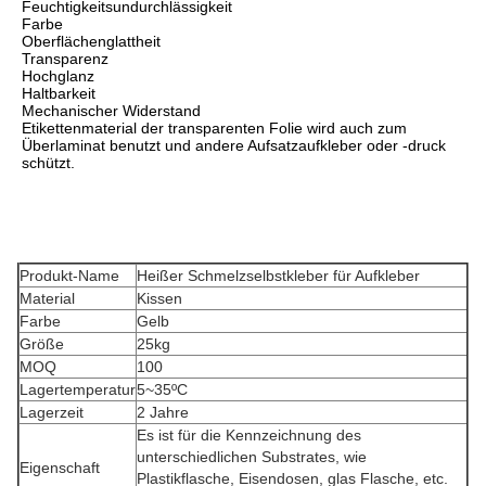
Feuchtigkeitsundurchlässigkeit
Farbe
Oberflächenglattheit
Transparenz
Hochglanz
Haltbarkeit
Mechanischer Widerstand
Etikettenmaterial der transparenten Folie wird auch zum 
Überlaminat benutzt und andere Aufsatzaufkleber oder -druck 
schützt.
Produkt-Name
Heißer Schmelzselbstkleber für Aufkleber
Material
Kissen
Farbe
Gelb
Größe
25kg
MOQ
100
Lagertemperatur
5~35ºC
Lagerzeit
2 Jahre
Es ist für die Kennzeichnung des
unterschiedlichen Substrates, wie
Eigenschaft
Plastikflasche, Eisendosen, glas Flasche, etc.