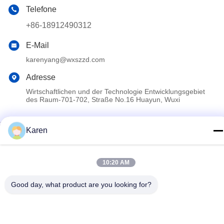
Telefone
+86-18912490312
E-Mail
karenyang@wxszzd.com
Adresse
Wirtschaftlichen und der Technologie Entwicklungsgebiet
des Raum-701-702, Straße No.16 Huayun, Wuxi
Karen
Datenschutzerklärung
|
Sitemap
China gut Qualität Heißer Kleber PUR Schmelz Lieferant.
Copyright © 2022-2026 Wuxi East Group Trading Co.,Ltd . Alle
10:20 AM
Rechte vorbehalten.
Good day, what product are you looking for?