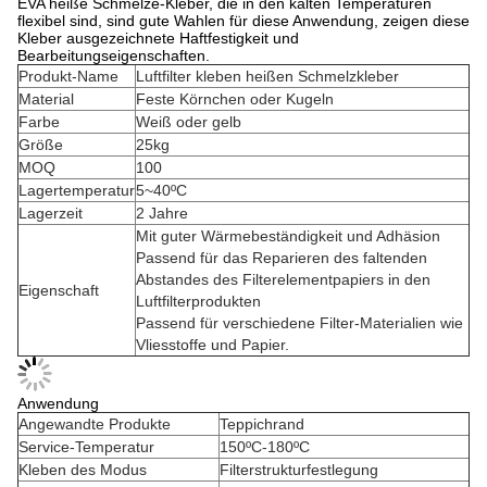
EVA heiße Schmelze-Kleber, die in den kalten Temperaturen
flexibel sind, sind gute Wahlen für diese Anwendung, zeigen diese
Kleber ausgezeichnete Haftfestigkeit und
Bearbeitungseigenschaften.
Produkt-Name
Luftfilter kleben heißen Schmelzkleber
Material
Feste Körnchen oder Kugeln
Farbe
Weiß oder gelb
Größe
25kg
MOQ
100
Lagertemperatur
5~40ºC
Lagerzeit
2 Jahre
Mit guter Wärmebeständigkeit und Adhäsion
Passend für das Reparieren des faltenden
Abstandes des Filterelementpapiers in den
Eigenschaft
Luftfilterprodukten
Passend für verschiedene Filter-Materialien wie
Vliesstoffe und Papier.
Anwendung
Angewandte Produkte
Teppichrand
Service-Temperatur
150ºC-180ºC
Kleben des Modus
Filterstrukturfestlegung