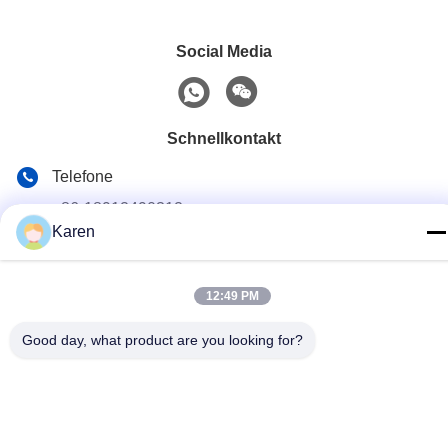
Social Media
Schnellkontakt
Telefone
+86-18912490312
Karen
E-Mail
karenyang@wxszzd.com
12:49 PM
Adresse
Good day, what product are you looking for?
Wirtschaftlichen und der Technologie Entwicklungsgebiet
des Raum-701-702, Straße No.16 Huayun, Wuxi
Datenschutzerklärung
|
Sitemap