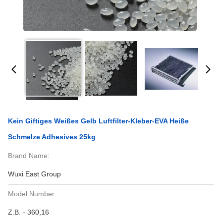
Kein Giftiges Weißes Gelb Luftfilter-Kleber-EVA Heiße
Schmelze Adhesives 25kg
Brand Name:
Wuxi East Group
Model Number:
Z.B. - 360,16