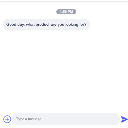
des Raum-701-702, Straße No.16 Huayun, Wuxi
4:56 PM
Datenschutzerklärung
|
Sitemap
Good day, what product are you looking for?
China gut Qualität Heißer Kleber PUR Schmelz Lieferant.
Copyright © 2022-2026 Wuxi East Group Trading Co.,Ltd . Alle
Rechte vorbehalten.