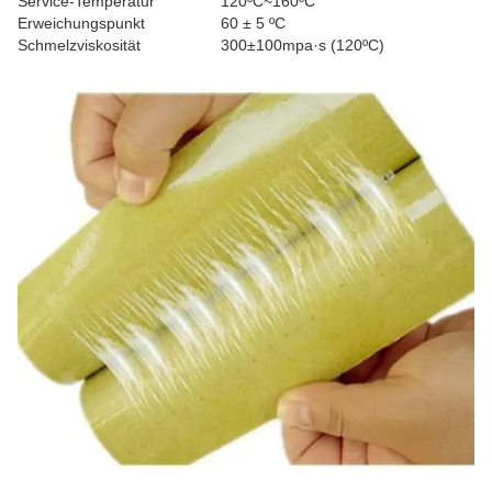
Service-Temperatur
120ºC~160ºC
Erweichungspunkt
60 ± 5 ºC
Schmelzviskosität
300±100mpa·s (120ºC)