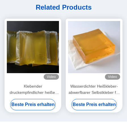
Related Products
Video
Video
Klebender
Wasserdichter Heißkleber-
druckempfindlicher heißer
abwerfbarer Selbstkleber für
Kleber selbstklebende
Dekorations-Papier der
Beste Preis erhalten
Beste Preis erhalten
Aufkleber PSA heiße
Wand-3d
Schmelzschmelz