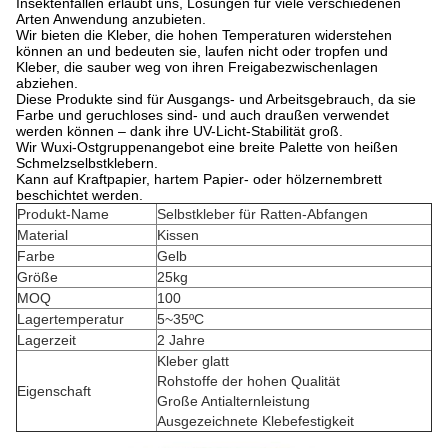
Insektenfallen erlaubt uns, Lösungen für viele verschiedenen
Arten Anwendung anzubieten.
Wir bieten die Kleber, die hohen Temperaturen widerstehen
können an und bedeuten sie, laufen nicht oder tropfen und
Kleber, die sauber weg von ihren Freigabezwischenlagen
abziehen.
Diese Produkte sind für Ausgangs- und Arbeitsgebrauch, da sie
Farbe und geruchloses sind- und auch draußen verwendet
werden können – dank ihre UV-Licht-Stabilität groß.
Wir Wuxi-Ostgruppenangebot eine breite Palette von heißen
Schmelzselbstklebern.
Kann auf Kraftpapier, hartem Papier- oder hölzernembrett
beschichtet werden.
Produkt-Name
Selbstkleber für Ratten-Abfangen
Material
Kissen
Farbe
Gelb
Größe
25kg
MOQ
100
Lagertemperatur
5~35ºC
Lagerzeit
2 Jahre
Kleber glatt
Rohstoffe der hohen Qualität
Eigenschaft
Große Antialternleistung
Ausgezeichnete Klebefestigkeit