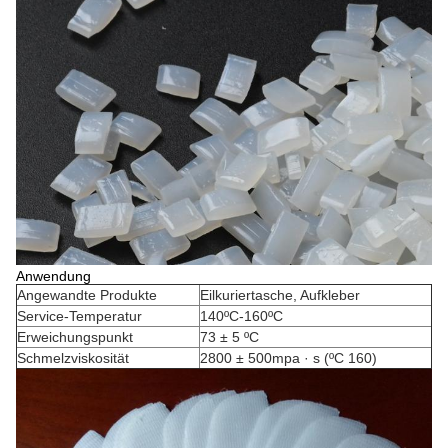
Anwendung
Angewandte Produkte
Eilkuriertasche, Aufkleber
Service-Temperatur
140ºC-160ºC
Erweichungspunkt
73 ± 5 ºC
Schmelzviskosität
2800 ± 500mpa · s (ºC 160)