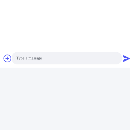
PVC EVA Heiße Schmelze Kleber
Related Products
Photo
Video Call
Video
Video
Audio Call
Reparierenteppich-EVA
Gelbes Körnchen EVA heiße
heiße Schmelze Kleber Anti-
Schmelze Adhesive Kleber