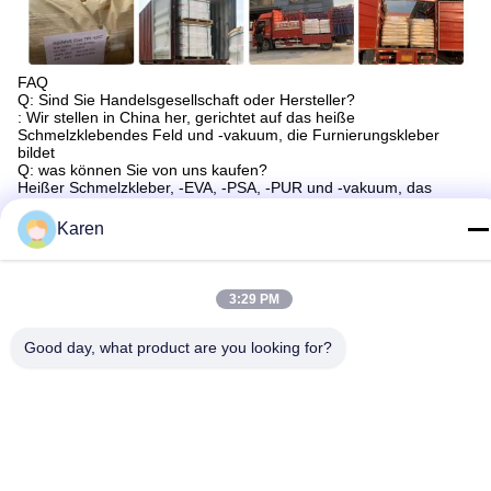
FAQ
Q: Sind Sie Handelsgesellschaft oder Hersteller?
: Wir stellen in China her, gerichtet auf das heiße
Schmelzklebendes Feld und -vakuum, die Furnierungskleber
bildet
Q: was können Sie von uns kaufen?
Heißer Schmelzkleber, -EVA, -PSA, -PUR und -vakuum, das
Furnierungskleber bildet.
Q: Wie lang ist Ihre Lieferfrist?
Karen
: Im Allgemeinen ist es 3-5 Tage, wenn die Waren auf Lager sind.
oder es ist 10-20 Tage, wenn die Waren nicht auf Lager sind, es
ist entsprechend Quantität.
Q: Stellen Sie Proben zur Verfügung? ist es frei oder Extra?
3:29 PM
: Ja könnten wir, die Probe für freie Gebühr anbieten aber tragen
nicht die Frachtkosten.
Good day, what product are you looking for?
Tags:
EVA Heiße Schmelze Adhesive Industry
Randstreifenbildungs-Kleber Gelb