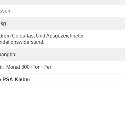
issen
5kg
trem Colourfast Und Ausgezeichneter 
idationswiderstand.
hanghai
t:
Monat 300+Ton+per
e-PSA-Kleber