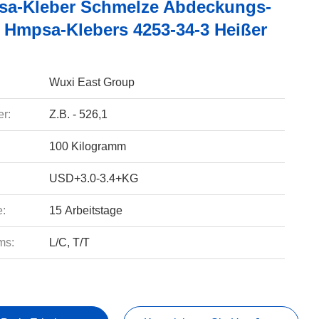
psa-Kleber Schmelze Abdeckungs-
 Hmpsa-Klebers 4253-34-3 Heißer
Wuxi East Group
r:
Z.B. - 526,1
100 Kilogramm
USD+3.0-3.4+KG
e:
15 Arbeitstage
ms:
L/C, T/T