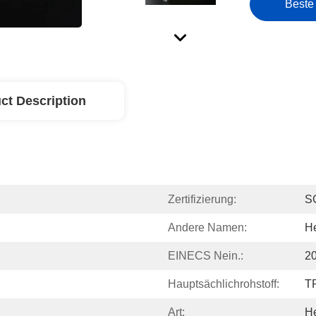
Beste
ct Description
Zertifizierung:
S
Andere Namen:
He
EINECS Nein.:
2
Hauptsächlichrohstoff:
T
Art:
He