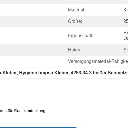
Material:
K
Größe:
2
Ex
Eigenschaft:
Ox
Hafen:
S
Versorgungsmaterial-Fähigkei
-Kleber
, 
Hygiene hmpsa Kleber
, 
4253-34-3 heißer Schmelz
ures für Plastikabdeckung