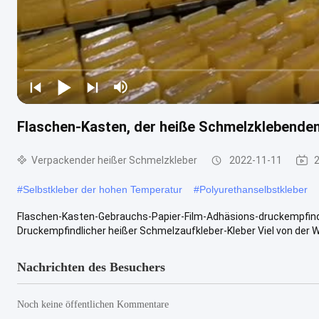
Flaschen-Kasten, der heiße Schmelzklebenden
Verpackender heißer Schmelzkleber
2022-11-11
#
Selbstkleber der hohen Temperatur
#
Polyurethanselbstkleber
Flaschen-Kasten-Gebrauchs-Papier-Film-Adhäsions-druckempfindl
Druckempfindlicher heißer Schmelzaufkleber-Kleber Viel von der Wi
Nachrichten des Besuchers
Noch keine öffentlichen Kommentare