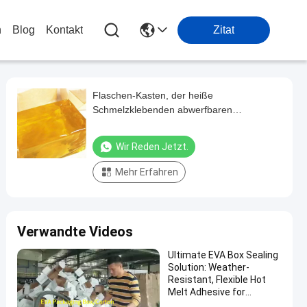
n
Blog
Kontakt
Zitat
Flaschen-Kasten, der heiße
Schmelzklebenden abwerfbaren
Selbstkleber verpackt
Wir Reden Jetzt.
Mehr Erfahren
Verwandte Videos
Ultimate EVA Box Sealing
Solution: Weather-
Resistant, Flexible Hot
Melt Adhesive for
Tamper-Evident &