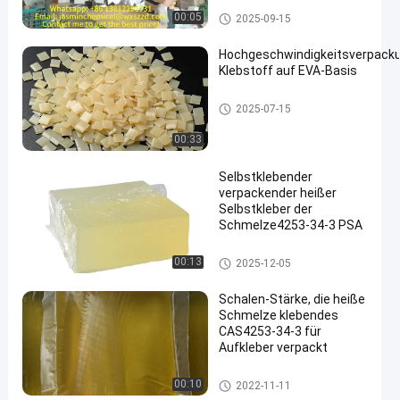
Reliable Product Integrity
Verpackender heißer Schmelzk
00:05
2025-09-15
leber
Hochgeschwindigkeitsverpack
Klebstoff auf EVA-Basis
EVA heiße Schmelze Kleber
2025-07-15
00:33
Selbstklebender
verpackender heißer
Selbstkleber der
Schmelze4253-34-3 PSA
Verpackender heißer Schmelzk
00:13
2025-12-05
leber
Schalen-Stärke, die heiße
Schmelze klebendes
CAS4253-34-3 für
Aufkleber verpackt
Verpackender heißer Schmelzk
00:10
2022-11-11
leber