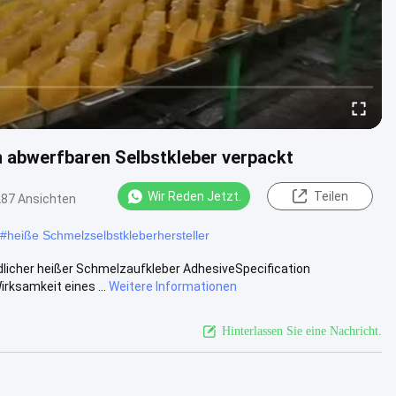
 abwerfbaren Selbstkleber verpackt
Wir Reden Jetzt.
Teilen
287 Ansichten
#
heiße Schmelzselbstkleberhersteller
icher heißer Schmelzaufkleber AdhesiveSpecification
rksamkeit eines ...
Weitere Informationen
Hinterlassen Sie eine Nachricht.