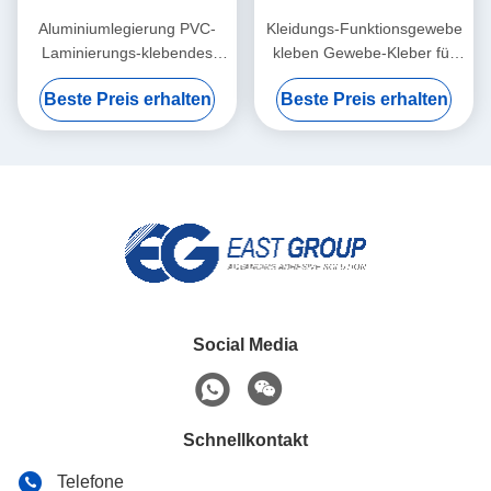
Aluminiumlegierung PVC-
Kleidungs-Funktionsgewebe
Laminierungs-klebendes
kleben Gewebe-Kleber für
Profil, das heißen
Nylonjacke CAS 9009 54 5
Beste Preis erhalten
Beste Preis erhalten
Schmelzkleber einwickelt
Social Media
Schnellkontakt
Telefone