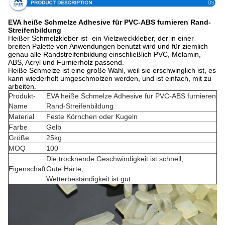
EVA heiße Schmelze Adhesive für PVC-ABS furnieren Rand-
Streifenbildung
Heißer Schmelzkleber ist- ein Vielzweckkleber, der in einer
breiten Palette von Anwendungen benutzt wird und für ziemlich
genau alle Randstreifenbildung einschließlich PVC, Melamin,
ABS, Acryl und Furnierholz passend.
Heiße Schmelze ist eine große Wahl, weil sie erschwinglich ist, es
kann wiederholt umgeschmolzen werden, und ist einfach, mit zu
arbeiten.
Produkt-
EVA heiße Schmelze Adhesive für PVC-ABS furnieren
Name
Rand-Streifenbildung
Material
Feste Körnchen oder Kugeln
Farbe
Gelb
Größe
25kg
MOQ
100
Die trocknende Geschwindigkeit ist schnell,
Eigenschaft
Gute Härte,
Wetterbeständigkeit ist gut.