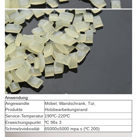
Anwendung
Angewandte
Möbel, Wandschrank, Tür,
Produkte
Holzbearbeitungsrand
Service-Temperatur
190ºC-220ºC
Erweichungspunkt
ºC 98± 3
Schmelzviskosität
65000±5000 mpa.s (ºC 200)