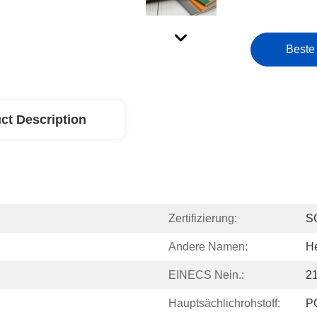
Beste
ct Description
Zertifizierung:
S
Andere Namen:
He
EINECS Nein.:
2
Hauptsächlichrohstoff:
P