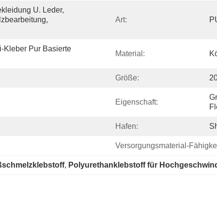
kleidung U. Leder, 
zbearbeitung, 
Art:
P
-Kleber Pur Basierte 
Material:
Kö
Größe:
2
Gr
Eigenschaft:
Fl
Hafen:
S
Versorgungsmaterial-Fähigkei
ßschmelzklebstoff
, 
Polyurethanklebstoff für Hochgeschwin