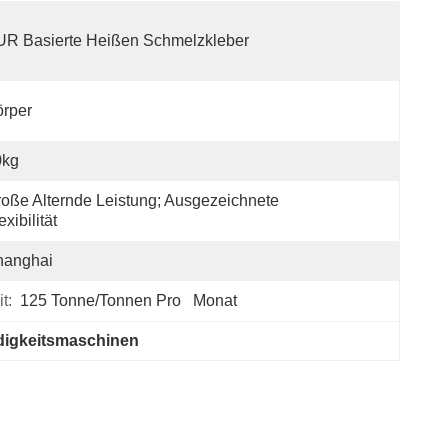
UR Basierte Heißen Schmelzkleber
rper
0kg
oße Alternde Leistung; Ausgezeichnete 
exibilität
hanghai
t:
125 Tonne/Tonnen Pro   Monat
digkeitsmaschinen