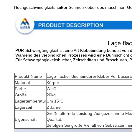
Hochgeschwindigkeitsheißer Schmelzkleber des maschinen-Ge
Lage-fla
PUR-Schwergängigkeit ist eine Art Klebebindung benutzt vo
Während des verbindlichen Prozesses wird eine Dünnschicht d
Für Schwergängigkeitsbücher, Zeitschriften und Broschüren, P
Produkt-Name
Lage-flacher Buchbinderei-Kleber Pur basier
Material
Körper
Farbe
Weiß
Größe
20kg
Lagertemperatur
Um 15ºC
Lagerzeit
2 Jahre
Große alternde Leistung; Ausgezeichnete Flex
Eigenschaft
Qualität;
Befolgen Sie große Vielfalt von Substraten, ei