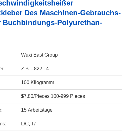
chwindigkeitsheißer
kleber Des Maschinen-Gebrauchs-
 Buchbindungs-Polyurethan-
Wuxi East Group
r:
Z.B. - 822,14
100 Kilogramm
$7.80/Pieces 100-999 Pieces
e:
15 Arbeitstage
ms:
L/C, T/T