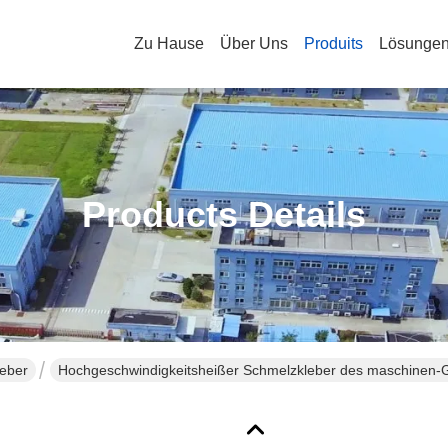
Zu Hause
Über Uns
Produits
Lösunge
Products Details
leber
Hochgeschwindigkeitsheißer Schmelzkleber des maschinen-