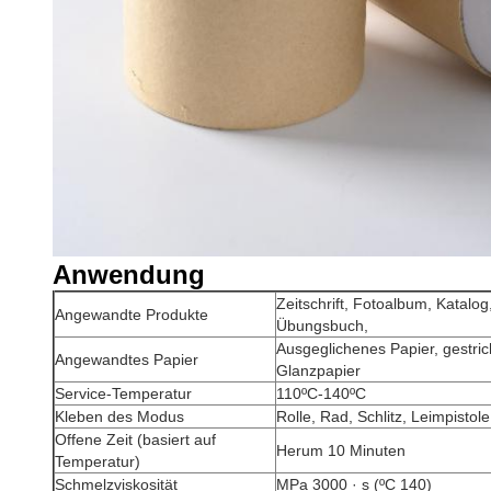
Anwendung
Zeitschrift, Fotoalbum, Katalo
Angewandte Produkte
Übungsbuch,
Ausgeglichenes Papier, gestri
Angewandtes Papier
Glanzpapier
Service-Temperatur
110ºC-140ºC
Kleben des Modus
Rolle, Rad, Schlitz, Leimpistole
Offene Zeit (basiert auf
Herum 10 Minuten
Temperatur)
Schmelzviskosität
MPa 3000 · s (ºC 140)