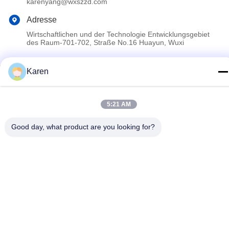
karenyang@wxszzd.com
Adresse
Wirtschaftlichen und der Technologie Entwicklungsgebiet
des Raum-701-702, Straße No.16 Huayun, Wuxi
Karen
Datenschutzerklärung
|
Sitemap
China gut Qualität Heißer Kleber PUR Schmelz Lieferant.
Copyright © 2022-2026 Wuxi East Group Trading Co.,Ltd . Alle
5:21 AM
Rechte vorbehalten.
Good day, what product are you looking for?