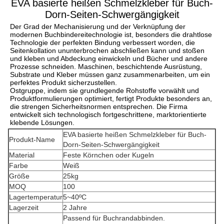
EVA basierte heißen Schmelzkleber für Buch-
Dorn-Seiten-Schwergängigkeit
Der Grad der Mechanisierung und der Verknüpfung der 
modernen Buchbindereitechnologie ist, besonders die drahtlose 
Technologie der perfekten Bindung verbessert worden, die 
Seitenkollation ununterbrochen abschließen kann und stoßen 
und kleben und Abdeckung einwickeln und Bücher und andere 
Prozesse schneiden. Maschinen, beschichtende Ausrüstung, 
Substrate und Kleber müssen ganz zusammenarbeiten, um ein 
perfektes Produkt sicherzustellen.
Ostgruppe, indem sie grundlegende Rohstoffe vorwählt und 
Produktformulierungen optimiert, fertigt Produkte besonders an, 
die strengen Sicherheitsnormen entsprechen. Die Firma 
entwickelt sich technologisch fortgeschrittene, marktorientierte 
klebende Lösungen.
EVA basierte heißen Schmelzkleber für Buch-
Produkt-Name
Dorn-Seiten-Schwergängigkeit
Material
Feste Körnchen oder Kugeln
Farbe
Weiß
Größe
25kg
MOQ
100
Lagertemperatur
5~40ºC
Lagerzeit
2 Jahre
Passend für Buchrandabbinden.