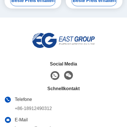
Beste Preis erhalten
Beste Preis erhalten
Adhesives
Schmelze Kleber For
Social Media
Schnellkontakt
Telefone
+86-18912490312
E-Mail