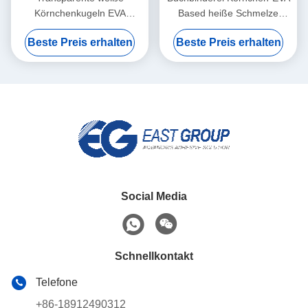
Körnchenkugeln EVA
Based heiße Schmelze
Bookbinding heiße Schmelze
Adhesives EVA heiße
Beste Preis erhalten
Beste Preis erhalten
Adhesives
Schmelze Kleber For
Social Media
Schnellkontakt
Telefone
+86-18912490312