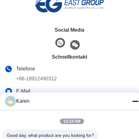
Social Media
Schnellkontakt
Telefone
+86-18912490312
E-Mail
karenyang@wxszzd.com
Karen
Adresse
12:18 AM
Wirtschaftlichen und der Technologie Entwicklungsgebiet
des Raum-701-702, Straße No.16 Huayun, Wuxi
Good day, what product are you looking for?