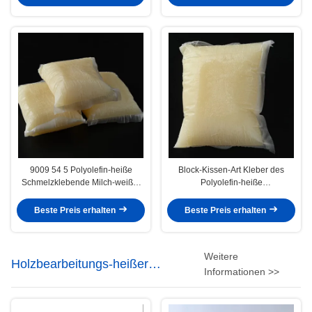
9009 54 5 Polyolefin-heiße
Block-Kissen-Art Kleber des
Schmelzklebende Milch-weißer
Polyolefin-heiße
Polyolefin-Kleber
Schmelzklebender Polyolefin-
CAS9009-54-5
Beste Preis erhalten
Beste Preis erhalten
Weitere
Holzbearbeitungs-heißer
Informationen >>
Schmelzkleber