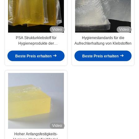
Video
Video
PSA Strukturklebstoff für
Hygienestandards für die
Hygieneprodukte der
Aufrechterhaltung von Klebstoffen
Hygieneindustrie Windeln
Damenbinden
Beste Preis erhalten
Beste Preis erhalten
Video
Hoher Anfangsfestigkeits-