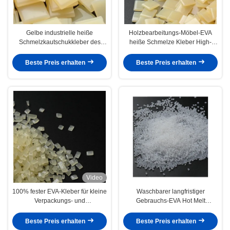
Gelbe industrielle heiße
Holzbearbeitungs-Möbel-EVA
Schmelzkautschukkleber des
heiße Schmelze Kleber High-
Stärke-Heißkleber-7085-85-0
Stärke-Heißkleber für Rand-
Abbinden
Beste Preis erhalten
Beste Preis erhalten
Video
100% fester EVA-Kleber für kleine
Waschbarer langfristiger
Verpackungs- und
Gebrauchs-EVA Hot Melt
Geschenkboxen
Adhesive Bas-Antibeleg-Teppich-
Kleber
Beste Preis erhalten
Beste Preis erhalten