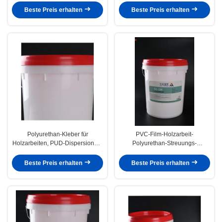
Beste Preis erhalten
Beste Preis erhalten
Polyurethan-Kleber für
PVC-Film-Holzarbeit-
Holzarbeiten, PUD-Dispersionen,
Polyurethan-Streuungs-
wasserbasierter Kleber,
wasserbasiertes Kleber-
Vakuumfurnier
Vakuumfurnier-blatt
Beste Preis erhalten
Beste Preis erhalten