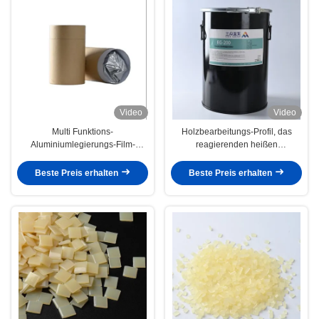
Video
Video
Multi Funktions-
Holzbearbeitungs-Profil, das
Aluminiumlegierungs-Film-
reagierenden heißen
Kleber-heißer Schmelzkleber für
Schmelzkleber des Kleber-PUR
die Profil-Verpackung
einwickelt
Beste Preis erhalten
Beste Preis erhalten