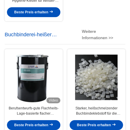
Hygiene-Kleber für Windel-
Serviette 4253-34-3
Beste Preis erhalten
Weitere
Buchbinderei-heißer
Informationen >>
Schmelzkleber
Video
Berufsentwurfs-gute Flachheits-
Starker, heißschmelzender
Lage-basierte flacher
Buchbindeklebstoff für die
Buchbinderei-Kleber Pur heißen
seitliche Verklebung
Schmelzkleber
Beste Preis erhalten
Beste Preis erhalten