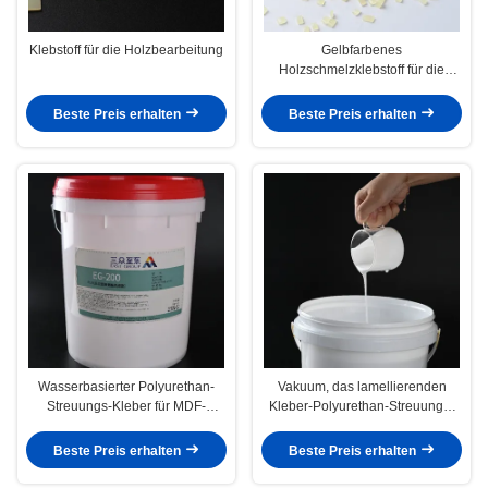
Klebstoff für die Holzbearbeitung
Gelbfarbenes
Holzschmelzklebstoff für die
Holzbearbeitung -
Anwendungstemperatur 130-160
Beste Preis erhalten
Beste Preis erhalten
°C
Wasserbasierter Polyurethan-
Vakuum, das lamellierenden
Streuungs-Kleber für MDF-
Kleber-Polyurethan-Streuungs-
Vakuum, das PVC-Kleber bildet
Kleber für Holzbearbeitung bildet
Beste Preis erhalten
Beste Preis erhalten