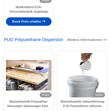
Video
Multifunktions-EVA-
Schmelzklebstoff, langlebige
Qualität für die
Kantenversiegelung von
Beste Preis erhalten
Kleidung
PUD Polyurethane Dispersion
Weitere Informationen >>
Video
Video
Wasserbasierte Polyurethan-
Wasserbasierte Vakuumformung
Streuungen staubsaugen Kleber
PUD Polyurethane Adhesive
der Furnier-Blattholzarbeit-PUR
Dispersionss 3D