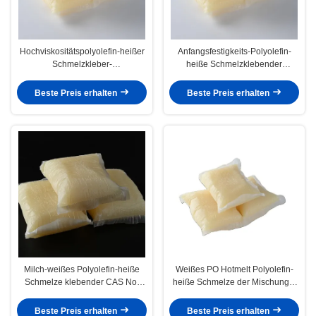
Hochviskositätspolyolefin-heißer
Anfangsfestigkeits-Polyolefin-
Schmelzkleber-
heiße Schmelzklebender
Hydrolysewiderstand nach
Matratzen-Selbstkleber
Zusammensetzung
Beste Preis erhalten
Beste Preis erhalten
Milch-weißes Polyolefin-heiße
Weißes PO Hotmelt Polyolefin-
Schmelze klebender CAS No.
heiße Schmelze der Mischungs-
9009-54-5 Block-Kissen-Form
Milch-für Matratzen-Sofa
Beste Preis erhalten
Beste Preis erhalten