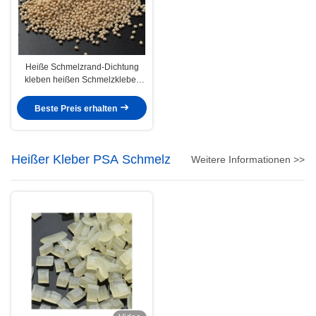
Heiße Schmelzrand-Dichtung
kleben heißen Schmelzkleber
MDF-Spanplatten-Hartholz
Edgebanding
Beste Preis erhalten
Heißer Kleber PSA Schmelz
Weitere Informationen >>