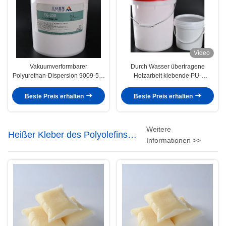
Video
Vakuumverformbarer
Durch Wasser übertragene
Polyurethan-Dispersion 9009-54-
Holzarbeit klebende PU-
5-Kleber für PVC-Folie auf
Streuungen für Vakuummembran-
Wasserbasis
Presse
Beste Preis erhalten
Beste Preis erhalten
Weitere
Heißer Kleber des Polyolefins
Informationen >>
Schmelz