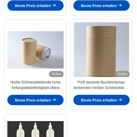
für Haushalt
Beste Preis erhalten
Beste Preis erhalten
Video
Video
Heiße Schmelzklebende hohe
PUR basierte Buchbindungs-
Anfangsklebefestigkeit obere
klebenden heißen Schmelzkleber
Abdeckung Pur für
für Buchbinderei
Waschmaschine
Beste Preis erhalten
Beste Preis erhalten