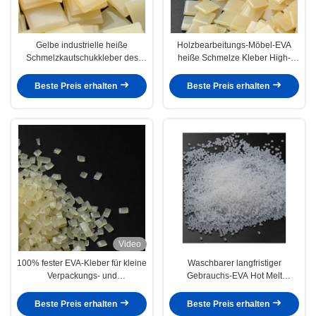
Gelbe industrielle heiße
Holzbearbeitungs-Möbel-EVA
Schmelzkautschukkleber des
heiße Schmelze Kleber High-
Stärke-Heißkleber-7085-85-0
Stärke-Heißkleber für Rand-
Abbinden
Beste Preis erhalten
Beste Preis erhalten
Video
100% fester EVA-Kleber für kleine
Waschbarer langfristiger
Verpackungs- und
Gebrauchs-EVA Hot Melt
Geschenkboxen
Adhesive Bas-Antibeleg-Teppich-
Kleber
Beste Preis erhalten
Beste Preis erhalten