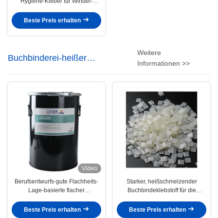
Hygiene-Kleber für Windel-
Serviette 4253-34-3
Beste Preis erhalten
Weitere
Buchbinderei-heißer
Informationen >>
Schmelzkleber
Video
Berufsentwurfs-gute Flachheits-
Starker, heißschmelzender
Lage-basierte flacher
Buchbindeklebstoff für die
Buchbinderei-Kleber Pur heißen
seitliche Verklebung
Schmelzkleber
Beste Preis erhalten
Beste Preis erhalten