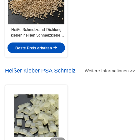
Heiße Schmelzrand-Dichtung
kleben heißen Schmelzkleber
MDF-Spanplatten-Hartholz
Edgebanding
Beste Preis erhalten
Heißer Kleber PSA Schmelz
Weitere Informationen >>