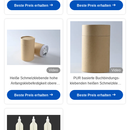
für Haushalt
Beste Preis erhalten
Beste Preis erhalten
Video
Video
Heiße Schmelzklebende hohe
PUR basierte Buchbindungs-
Anfangsklebefestigkeit obere
klebenden heißen Schmelzkleber
Abdeckung Pur für
für Buchbinderei
Waschmaschine
Beste Preis erhalten
Beste Preis erhalten