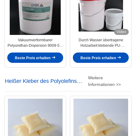
Video
Vakuumverformbarer
Durch Wasser übertragene
Polyurethan-Dispersion 9009-54-
Holzarbeit klebende PU-
5-Kleber für PVC-Folie auf
Streuungen für Vakuummembran-
Wasserbasis
Presse
Beste Preis erhalten
Beste Preis erhalten
Weitere
Heißer Kleber des Polyolefins
Informationen >>
Schmelz