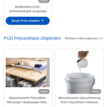
Video
Multifunktions-EVA-
Schmelzklebstoff, langlebige
Qualität für die
Kantenversiegelung von
Beste Preis erhalten
Kleidung
PUD Polyurethane Dispersion
Weitere Informationen >>
Video
Video
Wasserbasierte Polyurethan-
Wasserbasierte Vakuumformung
Streuungen staubsaugen Kleber
PUD Polyurethane Adhesive
der Furnier-Blattholzarbeit-PUR
Dispersionss 3D