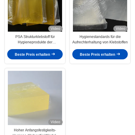
Video
Video
PSA Strukturklebstoff für
Hygienestandards für die
Hygieneprodukte der
Aufrechterhaltung von Klebstoffen
Hygieneindustrie Windeln
Damenbinden
Beste Preis erhalten
Beste Preis erhalten
Video
Hoher Anfangsfestigkeits-