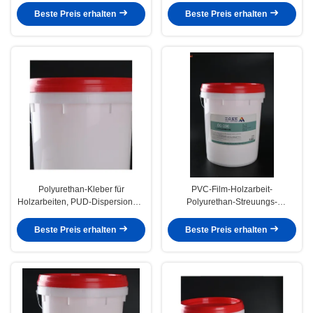
Beste Preis erhalten
Beste Preis erhalten
Polyurethan-Kleber für
PVC-Film-Holzarbeit-
Holzarbeiten, PUD-Dispersionen,
Polyurethan-Streuungs-
wasserbasierter Kleber,
wasserbasiertes Kleber-
Vakuumfurnier
Vakuumfurnier-blatt
Beste Preis erhalten
Beste Preis erhalten