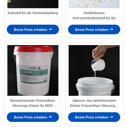
Klebstoff für die Holzbearbeitung
Gelbfarbenes
Holzschmelzklebstoff für die
Holzbearbeitung -
Anwendungstemperatur 130-160
Beste Preis erhalten
Beste Preis erhalten
°C
Wasserbasierter Polyurethan-
Vakuum, das lamellierenden
Streuungs-Kleber für MDF-
Kleber-Polyurethan-Streuungs-
Vakuum, das PVC-Kleber bildet
Kleber für Holzbearbeitung bildet
Beste Preis erhalten
Beste Preis erhalten