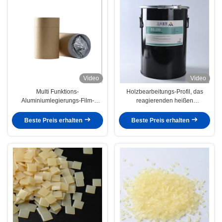
Video
Video
Multi Funktions-
Holzbearbeitungs-Profil, das
Aluminiumlegierungs-Film-
reagierenden heißen
Kleber-heißer Schmelzkleber für
Schmelzkleber des Kleber-PUR
die Profil-Verpackung
einwickelt
Beste Preis erhalten
Beste Preis erhalten