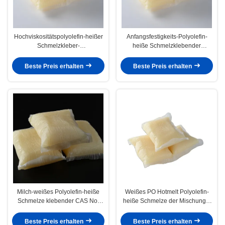
Hochviskositätspolyolefin-heißer
Anfangsfestigkeits-Polyolefin-
Schmelzkleber-
heiße Schmelzklebender
Hydrolysewiderstand nach
Matratzen-Selbstkleber
Zusammensetzung
Beste Preis erhalten
Beste Preis erhalten
Milch-weißes Polyolefin-heiße
Weißes PO Hotmelt Polyolefin-
Schmelze klebender CAS No.
heiße Schmelze der Mischungs-
9009-54-5 Block-Kissen-Form
Milch-für Matratzen-Sofa
Beste Preis erhalten
Beste Preis erhalten