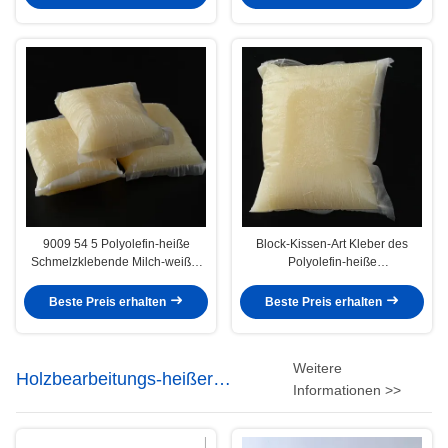
9009 54 5 Polyolefin-heiße
Block-Kissen-Art Kleber des
Schmelzklebende Milch-weißer
Polyolefin-heiße
Polyolefin-Kleber
Schmelzklebender Polyolefin-
CAS9009-54-5
Beste Preis erhalten
Beste Preis erhalten
Weitere
Holzbearbeitungs-heißer
Informationen >>
Schmelzkleber