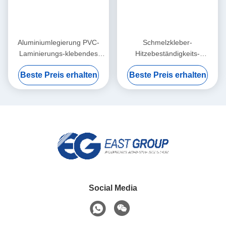
Aluminiumlegierung PVC-
Schmelzkleber-
Laminierungs-klebendes
Hitzebeständigkeits-
Profil, das heißen
Holzbearbeitung des flache
Beste Preis erhalten
Beste Preis erhalten
Schmelzkleber einwickelt
Laminierungs-reagierende
Polyurethan-PUR heiße
Social Media