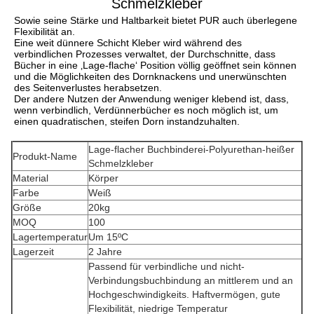
Schmelzkleber
Sowie seine Stärke und Haltbarkeit bietet PUR auch überlegene 
Flexibilität an.
Eine weit dünnere Schicht Kleber wird während des 
verbindlichen Prozesses verwaltet, der Durchschnitte, dass 
Bücher in eine ‚Lage-flache‘ Position völlig geöffnet sein können 
und die Möglichkeiten des Dornknackens und unerwünschten 
des Seitenverlustes herabsetzen.
Der andere Nutzen der Anwendung weniger klebend ist, dass, 
wenn verbindlich, Verdünnerbücher es noch möglich ist, um 
einen quadratischen, steifen Dorn instandzuhalten.
Lage-flacher Buchbinderei-Polyurethan-heißer
Produkt-Name
Schmelzkleber
Material
Körper
Farbe
Weiß
Größe
20kg
MOQ
100
Lagertemperatur
Um 15ºC
Lagerzeit
2 Jahre
Passend für verbindliche und nicht-
Verbindungsbuchbindung an mittlerem und an
Hochgeschwindigkeits. Haftvermögen, gute
Flexibilität, niedrige Temperatur